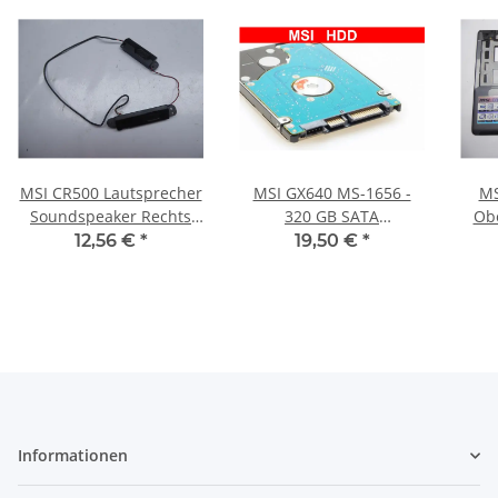
MSI CR500 Lautsprecher
MSI GX640 MS-1656 -
MS
Soundspeaker Rechts
320 GB SATA
Obe
Links #4316
HDD/Festplatte
m
12,56 €
*
19,50 €
*
68
Informationen