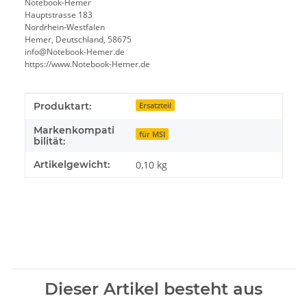
Notebook-Hemer
Hauptstrasse 183
Nordrhein-Westfalen
Hemer, Deutschland, 58675
info@Notebook-Hemer.de
https://www.Notebook-Hemer.de
Produkteigenschaft
Wert
Produktart:
Ersatzteil
Markenkompati
für MSI
bilität:
Artikelgewicht:
0,10
kg
Dieser Artikel besteht aus