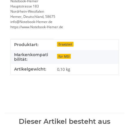
Notebook-Hemer
Hauptstrasse 183
Nordrhein-Westfalen
Hemer, Deutschland, 58675
info@Notebook-Hemer.de
https://www.Notebook-Hemer.de
Produkteigenschaft
Wert
Produktart:
Ersatzteil
Markenkompati
für MSI
bilität:
Artikelgewicht:
0,10
kg
Dieser Artikel besteht aus