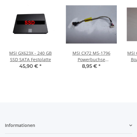
MSI GX623X - 240 GB
MSI CX72 MS-1796
MSI 
SSD SATA Festplatte
Powerbuchse
Bo
Strombuchse K1G-
45,90 €
*
8,95 €
*
3006023-H39 #4287
Informationen