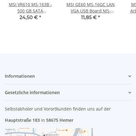
MSI VR610 MS-163B -
MSI GE60 MS-16GC LAN
MS
500 GB SATA
VGA USB Board MS-
Ar
HDD/Festplatte
16GCA #3537
R
24,50 €
*
11,85 €
*
Informationen
Gesetzliche Informationen
Selbstabholer und Vorortkunden finden uns
auf der
Hauptstraße 183
in
58675 Hemer