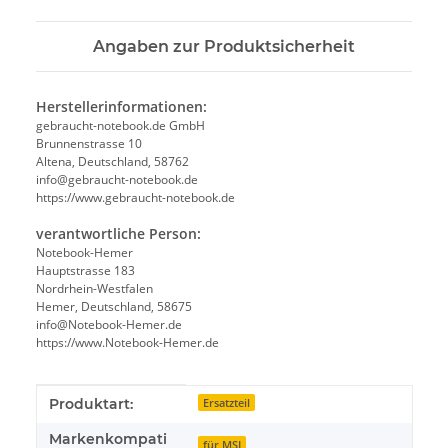
Angaben zur Produktsicherheit
Herstellerinformationen:
gebraucht-notebook.de GmbH
Brunnenstrasse 10
Altena, Deutschland, 58762
info@gebraucht-notebook.de
https://www.gebraucht-notebook.de
verantwortliche Person:
Notebook-Hemer
Hauptstrasse 183
Nordrhein-Westfalen
Hemer, Deutschland, 58675
info@Notebook-Hemer.de
https://www.Notebook-Hemer.de
Produkteigenschaft
Wert
Produktart:
Ersatzteil
Markenkompati
für MSI