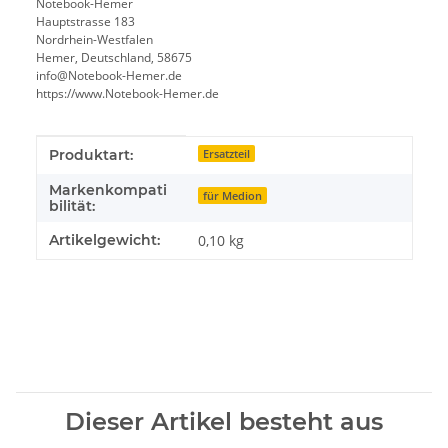
Notebook-Hemer
Hauptstrasse 183
Nordrhein-Westfalen
Hemer, Deutschland, 58675
info@Notebook-Hemer.de
https://www.Notebook-Hemer.de
Produkteigenschaft
Wert
Produktart:
Ersatzteil
Markenkompati
für Medion
bilität:
Artikelgewicht:
0,10
kg
Dieser Artikel besteht aus