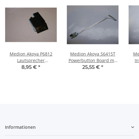
Medion Akoya P6812
Medion Akoya S6415T
Me
Lautsprecher
Powerbutton Board mit
I
Soundspeaker links left
Kabel 448.00Z03.0011
Pro
8,95 €
*
25,55 €
*
23.40916.001 #3521
#4237
Informationen