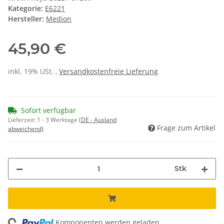
Kategorie:
E6221
Hersteller:
Medion
45,90 €
inkl. 19% USt. ,
Versandkostenfreie Lieferung
Sofort verfügbar
Lieferzeit:
1 - 3 Werktage
(DE - Ausland
Frage zum Artikel
abweichend)
Stk
ing...
Komponenten werden geladen ...