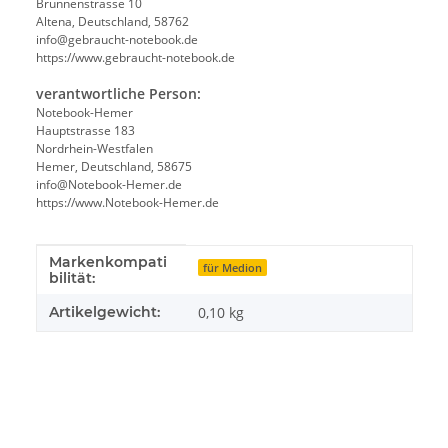
Brunnenstrasse 10
Altena, Deutschland, 58762
info@gebraucht-notebook.de
https://www.gebraucht-notebook.de
verantwortliche Person:
Notebook-Hemer
Hauptstrasse 183
Nordrhein-Westfalen
Hemer, Deutschland, 58675
info@Notebook-Hemer.de
https://www.Notebook-Hemer.de
Markenkompati
Produkteigenschaft
Wert
für Medion
bilität:
Artikelgewicht:
0,10
kg