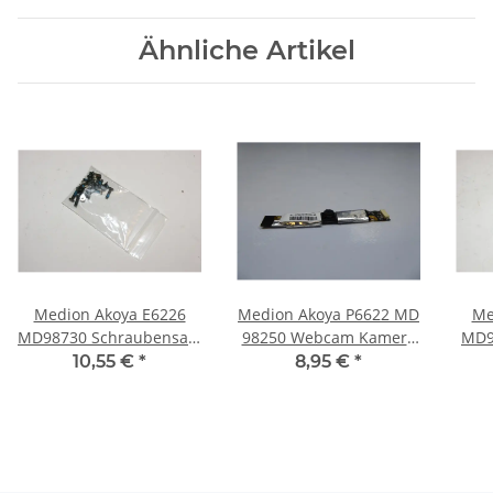
Ähnliche Artikel
Medion Akoya E6226
Medion Akoya P6622 MD
Me
MD98730 Schraubensatz
98250 Webcam Kamera
MD9
Screws Set #2595
Modul #2650
Str
10,55 €
*
8,95 €
*