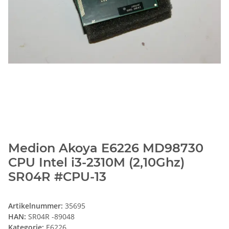
Medion Akoya E6226 MD98730
CPU Intel i3-2310M (2,10Ghz)
SR04R #CPU-13
Artikelnummer:
35695
HAN:
SR04R -89048
Kategorie:
E6226