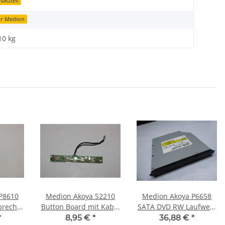
satzteil
ür Medion
10
kg
P8610
Medion Akoya S2210
Medion Akoya P6658
precher
Button Board mit Kabel
SATA DVD RW Laufwerk
er
LKBA000381 #3392
Ultra Slim 9,5mm SU-
*
8,95 €
*
36,88 €
*