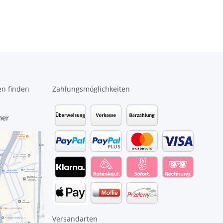
 #3381
208 #4453
en finden
Zahlungsmöglichkeiten
mer
Versandarten