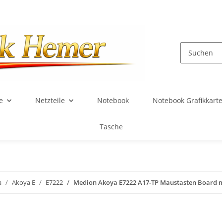
e
Netzteile
Notebook
Notebook Grafikkart
Tasche
a
Akoya E
E7222
Medion Akoya E7222 A17-TP Maustasten Board m