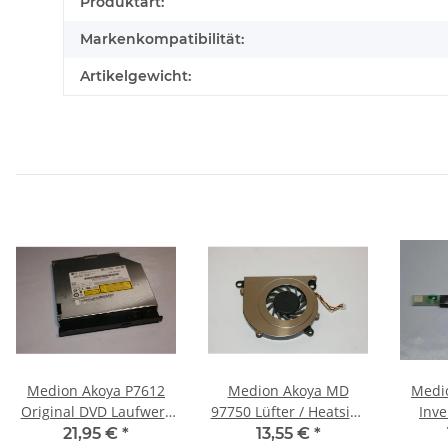
Produkteigenschaft
Wert
Produktart:
Markenkompatibilität:
Artikelgewicht:
Medion Akoya P7612
Medion Akoya MD
Medi
Original DVD Laufwerk
97750 Lüfter / Heatsink
Inve
SATA GSA-T50N #3540
6010L05F #2470
21,95 €
*
13,55 €
*