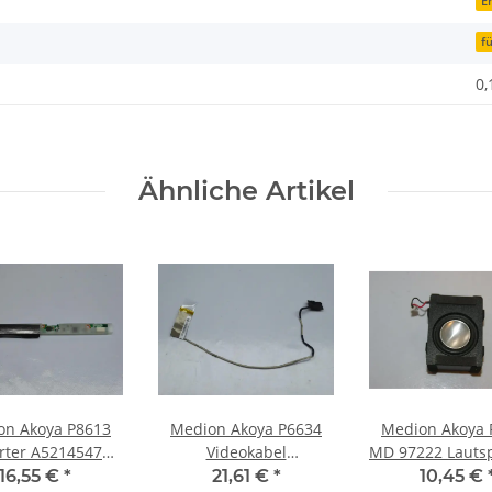
Er
f
0,
Ähnliche Artikel
on Akoya P8613
Medion Akoya P6634
Medion Akoya 
rter A5214547
Videokabel
MD 97222 Lauts
#3743
Displaykabel 1422-
Soundspeak
16,55 €
*
21,61 €
*
10,45 €