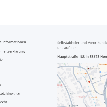
014N0001 #4074
3408206000031
e Informationen
Selbstabholer und Vorortkund
uns
auf der
eiheitserklärung
Hauptstraße 183
in
58675 He
tz
m
setzhinweise
recht