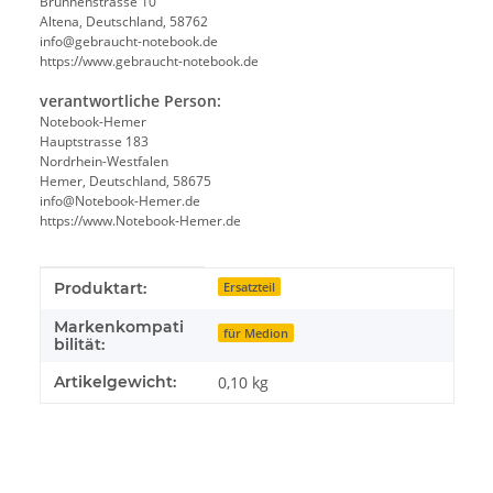
Brunnenstrasse 10
Altena, Deutschland, 58762
info@gebraucht-notebook.de
https://www.gebraucht-notebook.de
verantwortliche Person:
Notebook-Hemer
Hauptstrasse 183
Nordrhein-Westfalen
Hemer, Deutschland, 58675
info@Notebook-Hemer.de
https://www.Notebook-Hemer.de
Produkteigenschaft
Wert
Produktart:
Ersatzteil
Markenkompati
für Medion
bilität:
Artikelgewicht:
0,10
kg