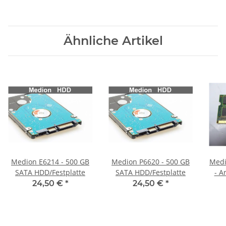
Ähnliche Artikel
Medion E6214 - 500 GB
Medion P6620 - 500 GB
Medi
SATA HDD/Festplatte
SATA HDD/Festplatte
- A
R
24,50 €
*
24,50 €
*