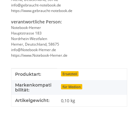
info@gebraucht-notebook.de
https://www.gebraucht-notebook.de
verantwortliche Person:
Notebook-Hemer
Hauptstrasse 183
Nordrhein-Westfalen
Hemer, Deutschland, 58675
info@Notebook-Hemer.de
https://www.Notebook-Hemer.de
Produkteigenschaft
Wert
Produktart:
Ersatzteil
Markenkompati
für Medion
bilität:
Artikelgewicht:
0,10
kg