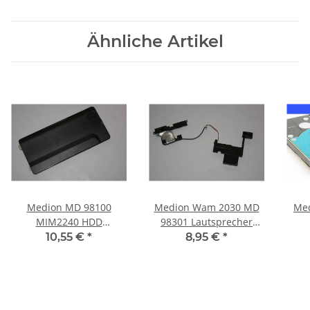
Ähnliche Artikel
Medion MD 98100
Medion Wam 2030 MD
Med
MIM2240 HDD
98301 Lautsprecher
Festplatten Abdeckung
Soundspeaker #3399
10,55 €
*
8,95 €
*
340810400006 #3391