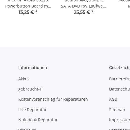
Powerbutton Board mit
SATA DVD RW Laufwerk
Kabel 11649762 #2832
Ultra Slim GU60N
Lau
13,25 €
*
25,55 €
*
#4745
So
Informationen
Gesetzlich
Akkus
Barrierefr
gebraucht-IT
Datenschu
Kostenvoranschlag für Reparaturen
AGB
Live Reparatur
Sitemap
Notebook Reparatur
Impressu