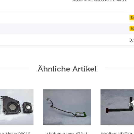
Er
f
0,
Ähnliche Artikel
on Akoya P8610
Medion Akoya X7811
Medion LifeTab