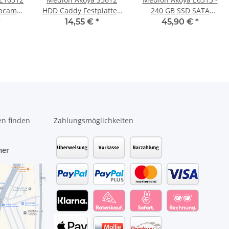
bcam
HDD Caddy Festplatten
240 GB SSD SATA
Y-TVE-
Halterung #3569
Festplatte
*
14,55 €
*
45,90 €
*
#3562
en finden
Zahlungsmöglichkeiten
mer