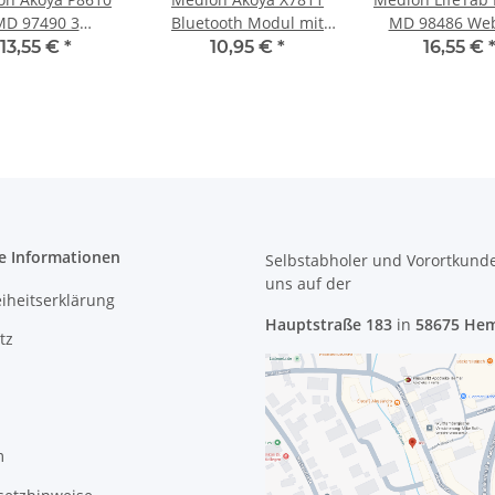
MD 97490 3
Bluetooth Modul mit
MD 98486 We
tsprecher Set
Kabel BT252-V0A #3941
Kamera Modul H
13,55 €
*
10,95 €
*
16,55 €
undspeaker
101-SP-V2.0 
340820600032 #2353
e Informationen
Selbstabholer und Vorortkund
uns
auf der
eiheitserklärung
Hauptstraße 183
in
58675 He
tz
m