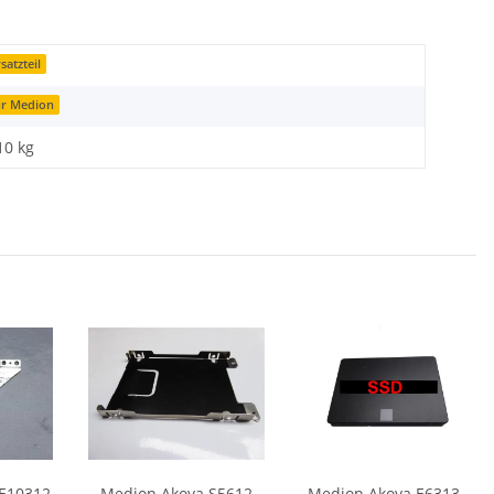
satzteil
ür Medion
10
kg
 E10312
Medion Akoya S5612
Medion Akoya E6313 -