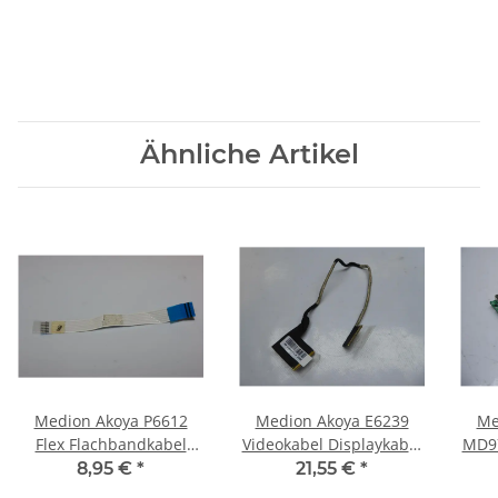
Ähnliche Artikel
Medion Akoya P6612
Medion Akoya E6239
Me
Flex Flachbandkabel
Videokabel Displaykabel
MD97
Touchpad 6-polig 7,4cm
142201JW000 #4021
Kab
8,95 €
*
21,55 €
*
lang #3280