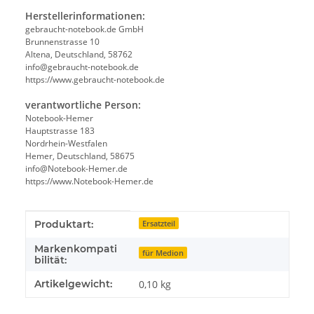
Herstellerinformationen:
gebraucht-notebook.de GmbH
Brunnenstrasse 10
Altena, Deutschland, 58762
info@gebraucht-notebook.de
https://www.gebraucht-notebook.de
verantwortliche Person:
Notebook-Hemer
Hauptstrasse 183
Nordrhein-Westfalen
Hemer, Deutschland, 58675
info@Notebook-Hemer.de
https://www.Notebook-Hemer.de
Produkteigenschaft
Wert
Produktart:
Ersatzteil
Markenkompati
für Medion
bilität:
Artikelgewicht:
0,10
kg