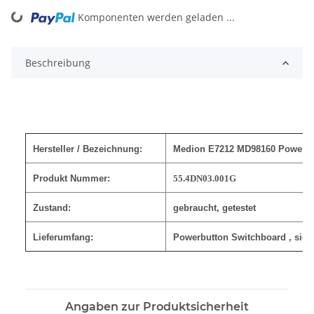
Komponenten werden geladen ...
Loading...
Beschreibung
Hersteller / Bezeichnung:
Medion E7212 MD98160 Powerbu
Produkt Nummer:
55.4DN03.001G
Zustand:
gebraucht, getestet
Lieferumfang:
Powerbutton Switchboard
, sieh
Angaben zur Produktsicherheit