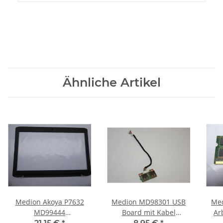
Ähnliche Artikel
Medion Akoya P7632
Medion MD98301 USB
Med
MD99444
Board mit Kabel
Ar
Displayrahmen Blende
50.4Q105.011 #2648
R