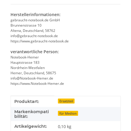
Herstellerinformationen:
gebraucht-notebook.de GmbH
Brunnenstrasse 10
Altena, Deutschland, 58762
info@gebraucht-notebook.de
https://www.gebraucht-notebook.de
verantwortliche Person:
Notebook-Hemer
Hauptstrasse 183
Nordrhein-Westfalen
Hemer, Deutschland, 58675
info@Notebook-Hemer.de
https://www.Notebook-Hemer.de
Produkteigenschaft
Wert
Produktart:
Ersatzteil
Markenkompati
für Medion
bilität:
Artikelgewicht:
0,10
kg