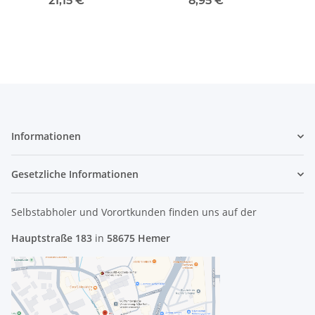
21,15 €
*
8,95 €
*
Bezel 13N0-BNP0302
#4488
Informationen
Gesetzliche Informationen
Selbstabholer und Vorortkunden finden uns
auf der
Hauptstraße 183
in
58675 Hemer