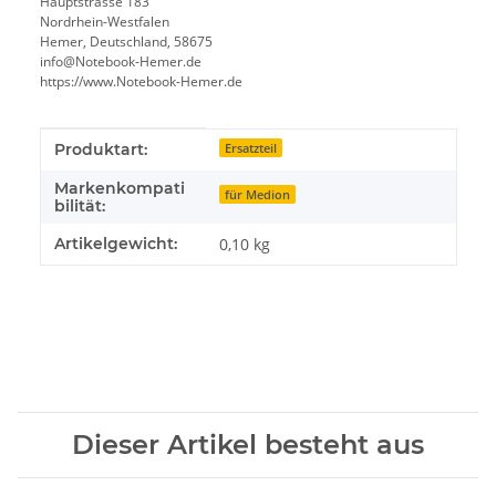
Hauptstrasse 183
Nordrhein-Westfalen
Hemer, Deutschland, 58675
info@Notebook-Hemer.de
https://www.Notebook-Hemer.de
Produkteigenschaft
Wert
Produktart:
Ersatzteil
Markenkompati
für Medion
bilität:
Artikelgewicht:
0,10
kg
Dieser Artikel besteht aus