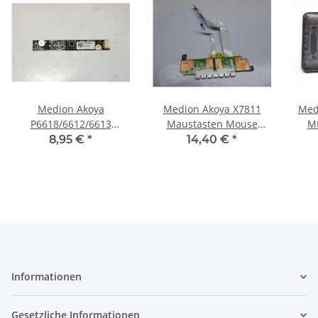
Medion Akoya
Medion Akoya X7811
Med
P6618/6612/6613
Maustasten Mouse
M
Webcam Kamera Modul
buttons Board mit
8,95 €
*
14,40 €
*
DD01N32270 #2352
Kabeln cables D33008
A
#3941
Informationen
Gesetzliche Informationen