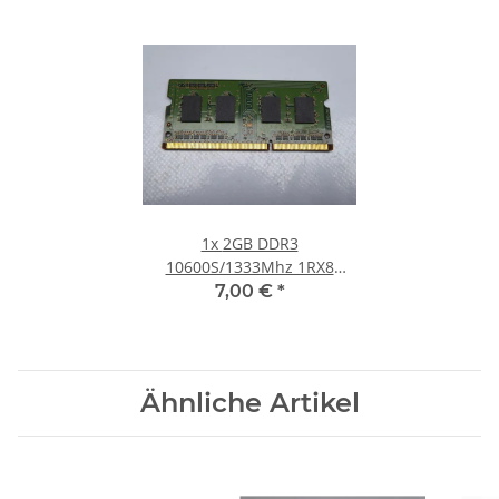
1x
2GB DDR3
10600S/1333Mhz 1RX8
Notebook SO-DIMM RAM
7,00 €
*
Modul PC3 Laptop Speicher
Ähnliche Artikel