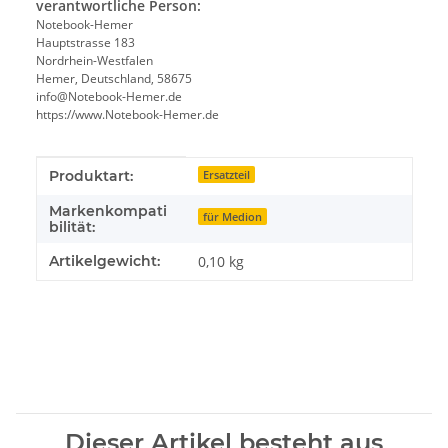
verantwortliche Person:
Notebook-Hemer
Hauptstrasse 183
Nordrhein-Westfalen
Hemer, Deutschland, 58675
info@Notebook-Hemer.de
https://www.Notebook-Hemer.de
Produkteigenschaft
Wert
Produktart:
Ersatzteil
Markenkompati
für Medion
bilität:
Artikelgewicht:
0,10
kg
Dieser Artikel besteht aus