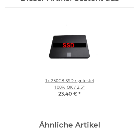
1x
250GB SSD / getestet
100% OK / 2,5"
23,40 €
*
Ähnliche Artikel