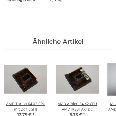
Ähnliche Artikel
AMD Turion 64 X2 CPU
AMD Athlon 64 X2 CPU
Mob
mit 2x 1,6GHz
AMDTKS3HAX4DC
AMD 
TMDTL69HAXSCT
#2822_08
12,75 €
*
8,75 €
*