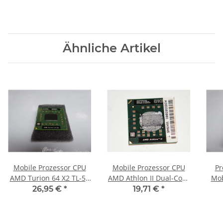
Ähnliche Artikel
Mobile Prozessor CPU
Mobile Prozessor CPU
Pr
AMD Turion 64 X2 TL-58
AMD Athlon II Dual-Core
Mob
2x 1.9GHz
2000MHz M300
26,95 €
*
19,71 €
*
TMDTL58HAX5DM
AMM300DBO22GQ
#2311.04
#2311.08