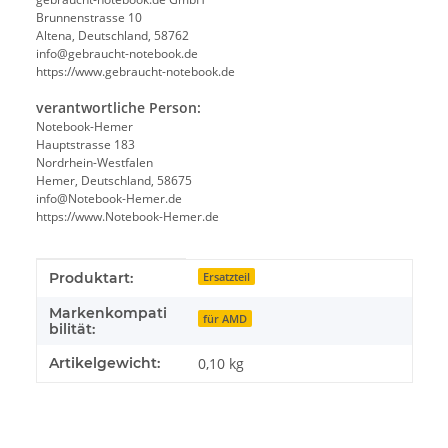
Brunnenstrasse 10
Altena, Deutschland, 58762
info@gebraucht-notebook.de
https://www.gebraucht-notebook.de
verantwortliche Person:
Notebook-Hemer
Hauptstrasse 183
Nordrhein-Westfalen
Hemer, Deutschland, 58675
info@Notebook-Hemer.de
https://www.Notebook-Hemer.de
Produkteigenschaft
Wert
Produktart:
Ersatzteil
Markenkompati
für AMD
bilität:
Artikelgewicht:
0,10
kg