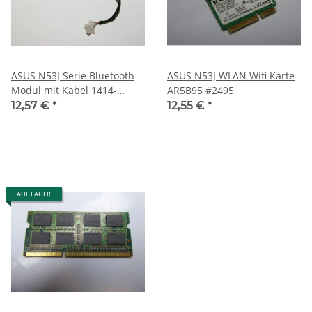
ASUS N53J Serie Bluetooth
ASUS N53J WLAN Wifi Karte
Modul mit Kabel 1414-
AR5B95 #2495
03F6000 #2495
12,57 €
*
12,55 €
*
AUF LAGER