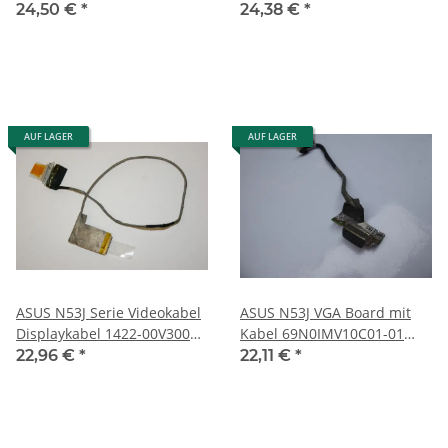
#2495
24,50 €
*
24,38 €
*
AUF LAGER
AUF LAGER
ASUS N53J Serie Videokabel
ASUS N53J VGA Board mit
Displaykabel 1422-00V3000
Kabel 69N0IMV10C01-01
#2495
#2495
22,96 €
*
22,11 €
*