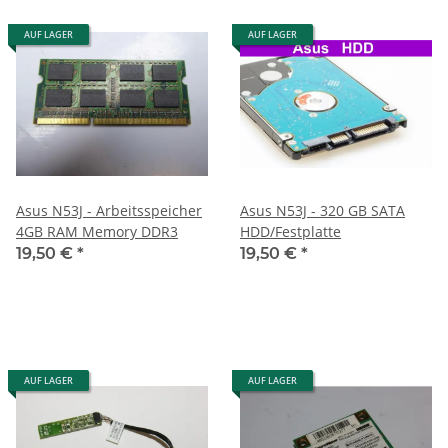
AUF LAGER
AUF LAGER
Asus N53J - Arbeitsspeicher
Asus N53J - 320 GB SATA
4GB RAM Memory DDR3
HDD/Festplatte
19,50 €
*
19,50 €
*
AUF LAGER
AUF LAGER