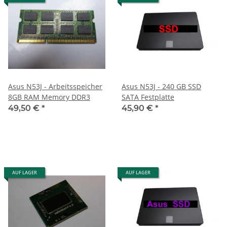
Asus N53J - Arbeitsspeicher
Asus N53J - 240 GB SSD
8GB RAM Memory DDR3
SATA Festplatte
49,50 €
*
45,90 €
*
AUF LAGER
AUF LAGER