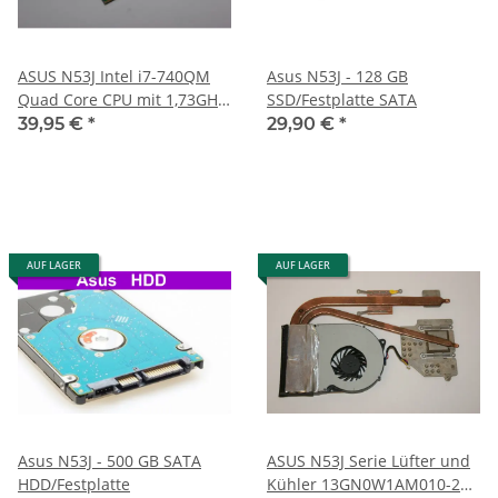
ASUS N53J Intel i7-740QM
Asus N53J - 128 GB
Quad Core CPU mit 1,73GHz
SSD/Festplatte SATA
SLBQG #CPU-26
39,95 €
*
29,90 €
*
AUF LAGER
AUF LAGER
Asus N53J - 500 GB SATA
ASUS N53J Serie Lüfter und
HDD/Festplatte
Kühler 13GN0W1AM010-2