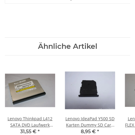
Ähnliche Artikel
Lenovo Thinkpad L412
Lenovo IdeaPad Y500 SD
Len
SATA DVD Laufwerk
Karten Dummy SD Card
FLEX
12,7mm 75Y5029 mit
Dummy #4108
po
31,55 €
*
8,95 €
*