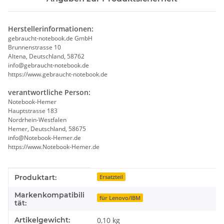
Herstellerinformationen:
gebraucht-notebook.de GmbH
Brunnenstrasse 10
Altena, Deutschland, 58762
info@gebraucht-notebook.de
https://www.gebraucht-notebook.de
verantwortliche Person:
Notebook-Hemer
Hauptstrasse 183
Nordrhein-Westfalen
Hemer, Deutschland, 58675
info@Notebook-Hemer.de
https://www.Notebook-Hemer.de
Produkteigenschaft
Wert
Produktart:
Ersatzteil
Markenkompatibili
für Lenovo/IBM
tät:
Artikelgewicht:
0,10
kg