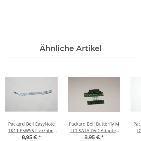
Ähnliche Artikel
Packard Bell EasyNote
Packard Bell Butterfly M
Pac
TK11 P5WS6 Flexkabel
LL1 SATA DVD Adapter
D
für das Touchpad
Connector SIM52-ODD
8,95 €
*
8,95 €
*