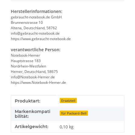
Herstellerinformationen:
gebraucht-notebook.de GmbH
Brunnenstrasse 10
Altena, Deutschland, 58762
info@gebraucht-notebook.de
https://www.gebraucht-notebook.de
verantwortliche Person:
Notebook-Hemer
Hauptstrasse 183
Nordrhein-Westfalen
Hemer, Deutschland, 58675
info@Notebook-Hemer.de
https://www.Notebook-Hemer.de
Produkteigenschaft
Wert
Produktart:
Ersatzteil
Markenkompati
für Packard-Bell
bilität:
Artikelgewicht:
0,10
kg