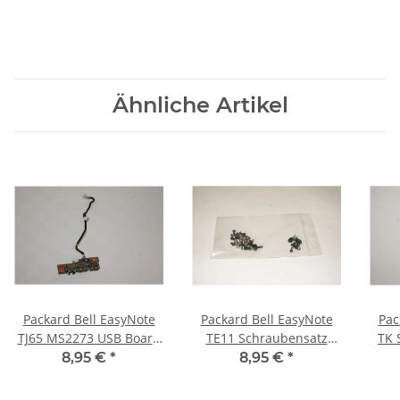
Ähnliche Artikel
Packard Bell EasyNote
Packard Bell EasyNote
Pac
TJ65 MS2273 USB Board
TE11 Schraubensatz
TK 
mit Kabel 48.4BU02.01M
Screws Set #2263
Bo
8,95 €
*
8,95 €
*
#2830