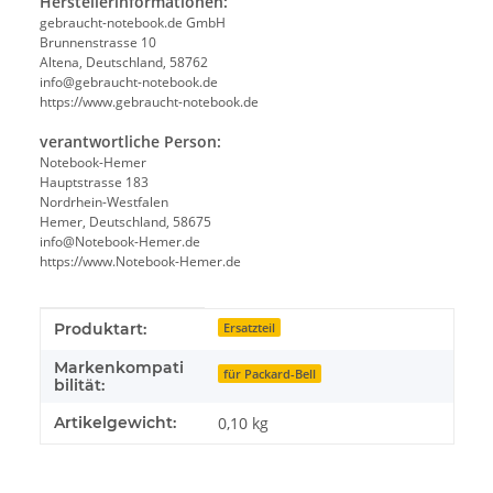
Herstellerinformationen:
gebraucht-notebook.de GmbH
Brunnenstrasse 10
Altena, Deutschland, 58762
info@gebraucht-notebook.de
https://www.gebraucht-notebook.de
verantwortliche Person:
Notebook-Hemer
Hauptstrasse 183
Nordrhein-Westfalen
Hemer, Deutschland, 58675
info@Notebook-Hemer.de
https://www.Notebook-Hemer.de
Produkteigenschaft
Wert
Produktart:
Ersatzteil
Markenkompati
für Packard-Bell
bilität:
Artikelgewicht:
0,10
kg