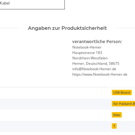
Kabel
Angaben zur Produktsicherheit
verantwortliche Person:
Notebook-Hemer
Hauptstrasse 183
Nordrhein-Westfalen
Hemer, Deutschland, 58675
info@Notebook-Hemer.de
https://www.Notebook-Hemer.de
USB Board
für Packard-B
blau
1