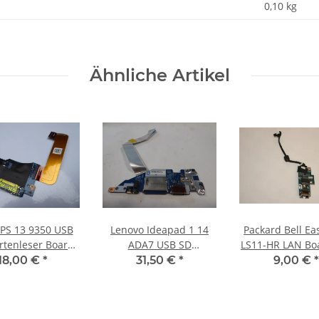
0,10
kg
Ähnliche Artikel
XPS 13 9350 USB
Lenovo Ideapad 1 14
Packard Bell Ea
rtenleser Board
ADA7 USB SD
LS11-HR LAN Bo
Kabel LS-C881P
Kartenleser Board mit
Kabel LS-6912P
18,00 €
*
31,50 €
*
9,00 €
*
#4430
Kabel LS-L501P #5177