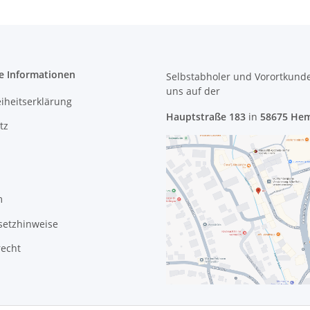
e Informationen
Selbstabholer und Vorortkund
uns
auf der
eiheitserklärung
Hauptstraße 183
in
58675 He
tz
m
setzhinweise
recht