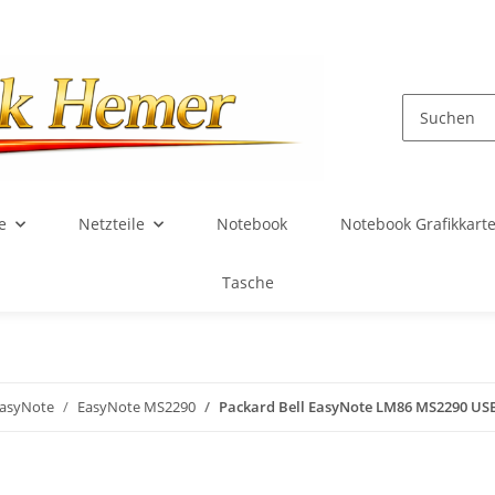
e
Netzteile
Notebook
Notebook Grafikkart
Tasche
asyNote
EasyNote MS2290
Packard Bell EasyNote LM86 MS2290 USB