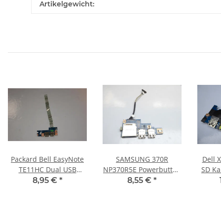
Artikelgewicht:
Packard Bell EasyNote
SAMSUNG 370R
Dell 
TE11HC Dual USB
NP370R5E Powerbutton
SD Ka
Board mit Kabel LS-
USB SD Kartenleser
mit 
8,95 €
*
8,55 €
*
7911P #3345
Board BA92-11837A
#3186