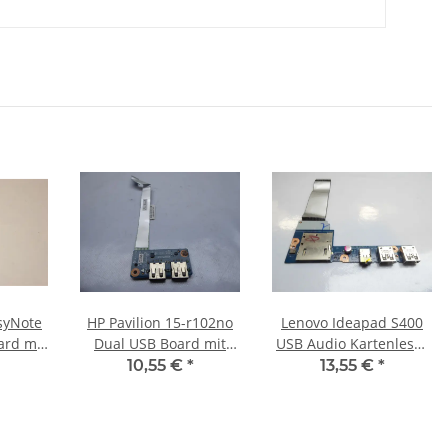
syNote
HP Pavilion 15-r102no
Lenovo Ideapad S400
ard mit
Dual USB Board mit
USB Audio Kartenleser
 #2859
Kabel LS-A993P #4702
Card Reader Board LS-
10,55 €
*
13,55 €
*
8953P #3668