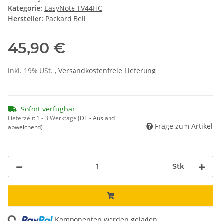
Kategorie:
EasyNote TV44HC
Hersteller:
Packard Bell
45,90 €
inkl. 19% USt. ,
Versandkostenfreie Lieferung
Sofort verfügbar
Lieferzeit:
1 - 3 Werktage
(DE - Ausland
Frage zum Artikel
abweichend)
Stk
ing...
Komponenten werden geladen ...