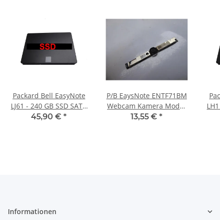
Packard Bell EasyNote
P/B EaysNote ENTF71BM
Pac
LJ61 - 240 GB SSD SATA
Webcam Kamera Modul
LH1
Festplatte
CK7794V-0 #4551
45,90 €
*
13,55 €
*
Informationen