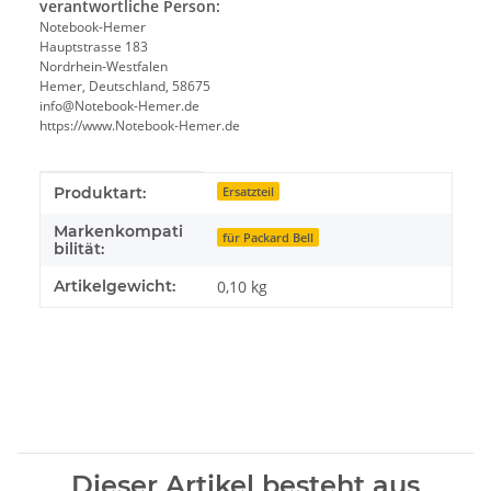
verantwortliche Person:
Notebook-Hemer
Hauptstrasse 183
Nordrhein-Westfalen
Hemer, Deutschland, 58675
info@Notebook-Hemer.de
https://www.Notebook-Hemer.de
Produkteigenschaft
Wert
Produktart:
Ersatzteil
Markenkompati
für Packard Bell
bilität:
Artikelgewicht:
0,10
kg
Dieser Artikel besteht aus