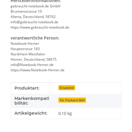
Herstellerinformationen:
gebraucht-notebook.de GmbH
Brunnenstrasse 10
Altena, Deutschland, 58762
info@gebraucht-notebook.de
https://www.gebraucht-notebook.de
verantwortliche Person:
Notebook-Hemer
Hauptstrasse 183
Nordrhein-Westfalen
Hemer, Deutschland, 58675
info@Notebook-Hemer.de
https://www.Notebook-Hemer.de
Produkteigenschaft
Wert
Produktart:
Ersatzteil
Markenkompati
für Packard-Bell
bilität:
Artikelgewicht:
0,10
kg