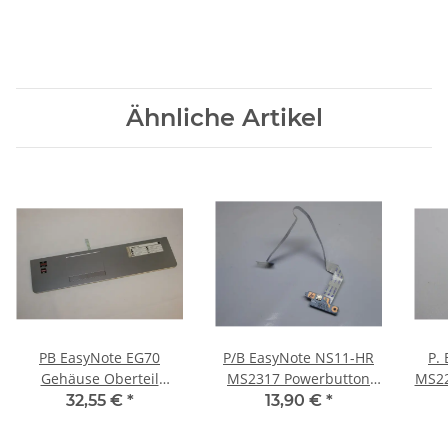
Ähnliche Artikel
PB EasyNote EG70
P/B EasyNote NS11-HR
P. 
Gehäuse Oberteil
MS2317 Powerbutton
MS22
Handauflage +Touchpad
Board mit Kabel
32,55 €
*
13,90 €
*
13N0-A8A0501 #2644
BD48.4IR01.011 #4111