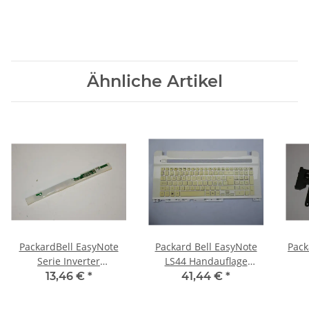
Ähnliche Artikel
PackardBell EasyNote
Packard Bell EasyNote
Pack
Serie Inverter
LS44 Handauflage
316681300002-R0B
Tastatur Nordic Layout
13,46 €
*
41,44 €
*
#2535_01
AP0HQ00410 #4625
23