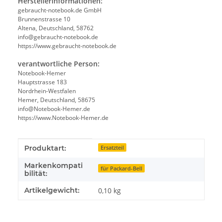
Herstellerinformationen:
gebraucht-notebook.de GmbH
Brunnenstrasse 10
Altena, Deutschland, 58762
info@gebraucht-notebook.de
https://www.gebraucht-notebook.de
verantwortliche Person:
Notebook-Hemer
Hauptstrasse 183
Nordrhein-Westfalen
Hemer, Deutschland, 58675
info@Notebook-Hemer.de
https://www.Notebook-Hemer.de
Produkteigenschaft
Wert
Produktart:
Ersatzteil
Markenkompati
für Packard-Bell
bilität:
Artikelgewicht:
0,10
kg