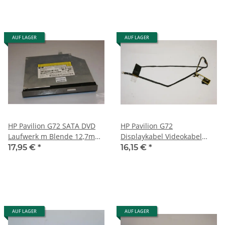
AUF LAGER
AUF LAGER
HP Pavilion G72 SATA DVD
HP Pavilion G72
Laufwerk m Blende 12,7mm
Displaykabel Videokabel
AD-7701H-H1 615549-001
350402900-11C-G #2144
17,95 €
*
16,15 €
*
#2144_5
AUF LAGER
AUF LAGER