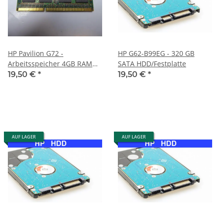
HP Pavilion G72 -
HP G62-B99EG - 320 GB
Arbeitsspeicher 4GB RAM
SATA HDD/Festplatte
Memory DDR3
19,50 €
*
19,50 €
*
AUF LAGER
AUF LAGER