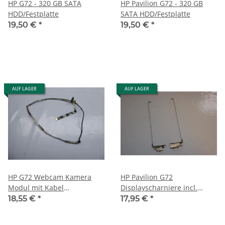
HP G72 - 320 GB SATA
HP Pavilion G72 - 320 GB
HDD/Festplatte
SATA HDD/Festplatte
19,50 €
*
19,50 €
*
AUF LAGER
AUF LAGER
HP G72 Webcam Kamera
HP Pavilion G72
Modul mit Kabel
Displayscharniere incl.
AI009049000 #2144
Leisten L+R 1A01G6100-
18,55 €
*
17,95 €
*
GG5-G #2144