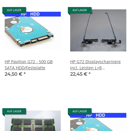
AUF LAGER
AUF LAGER
HP Pavilion G72 - 500 GB
HP G72 Displayscharniere
SATA HDD/Festplatte
incl. Leisten L+R
FBAX8006010 #2144
24,50 €
*
22,45 €
*
AUF LAGER
AUF LAGER