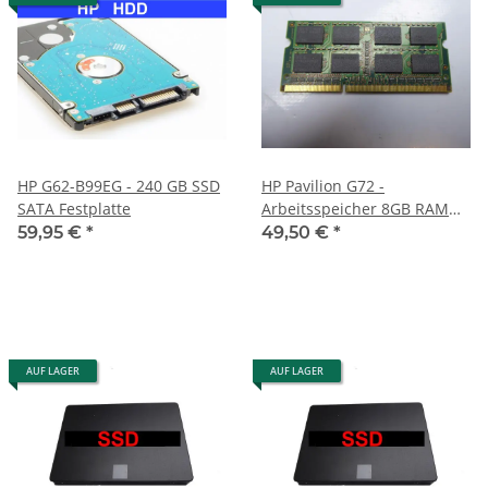
HP G62-B99EG - 240 GB SSD
HP Pavilion G72 -
SATA Festplatte
Arbeitsspeicher 8GB RAM
Memory DDR3
59,95 €
*
49,50 €
*
AUF LAGER
AUF LAGER