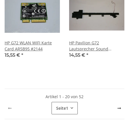
HP G72 WLAN WIFI Karte
HP Pavilion G72
Card AR5B95 #2144
Lautsprecher Sound
Speaker 616498-001 #2144
15,55 €
*
14,55 €
*
Artikel 1 - 20 von 52
Seite
1