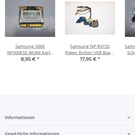
Samsung 300E
Samsung NP-RV720
Sams
NP300E5E WLAN Karte
Power Button USB Board
Sch
WIFI Card AR5B225
incl. Kabel BA92-07488A
8,95 €
*
17,95 €
*
BA92-08418A #3580
#2137
Informationen
Gesetzliche Informationen