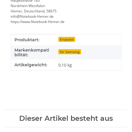
Hauptstrasse 183
Nordrhein-Westfalen
Hemer, Deutschland, 58675
info@Notebook-Hemer.de
https://www.Notebook-Hemer.de
Produkteigenschaft
Wert
Produktart:
Ersatzteil
Markenkompati
für Samsung
bilität:
Artikelgewicht:
0,10
kg
Dieser Artikel besteht aus