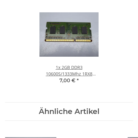
1x
2GB DDR3
10600S/1333Mhz 1RX8
Notebook SO-DIMM RAM
7,00 €
*
Modul PC3 Laptop Speicher
Ähnliche Artikel