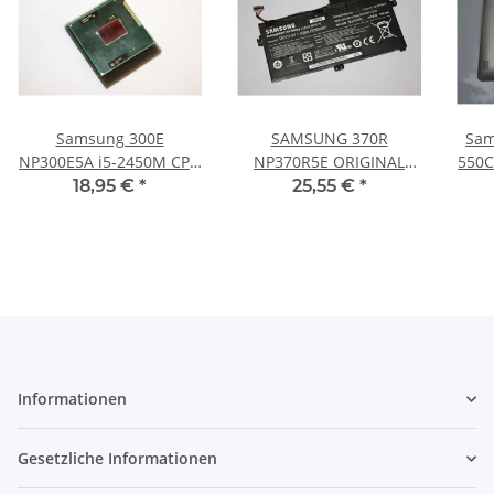
Samsung 300E
SAMSUNG 370R
Sam
NP300E5A i5-2450M CPU
NP370R5E ORIGINAL
550C
mit 2,5GHz SR0CH #CPU-
AKKU Batterie AA-
Unt
18,95 €
*
25,55 €
*
10
PBVN3AB #3186
Informationen
Gesetzliche Informationen