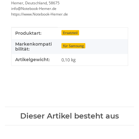
Hemer, Deutschland, 58675
info@Notebook-Hemer.de
https://www.Notebook-Hemer.de
Produkteigenschaft
Wert
Produktart:
Ersatzteil
Markenkompati
für Samsung
bilität:
Artikelgewicht:
0,10
kg
Dieser Artikel besteht aus