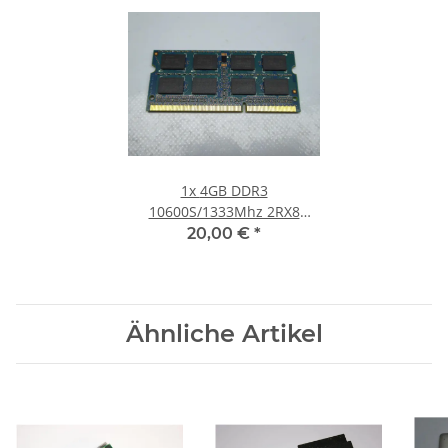
1x
4GB DDR3
10600S/1333Mhz 2RX8
Notebook SO-DIMM RAM
20,00 €
*
Modul PC3 Laptop Speicher
#30
Ähnliche Artikel