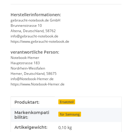
Herstellerinformationen:
gebraucht-notebook.de GmbH
Brunnenstrasse 10
Altena, Deutschland, 58762
info@gebraucht-notebook.de
https://www.gebraucht-notebook.de
verantwortliche Person:
Notebook-Hemer
Hauptstrasse 183
Nordrhein-Westfalen
Hemer, Deutschland, 58675
info@Notebook-Hemer.de
https://www.Notebook-Hemer.de
Produkteigenschaft
Wert
Produktart:
Ersatzteil
Markenkompati
für Samsung
bilität:
Artikelgewicht:
0,10
kg