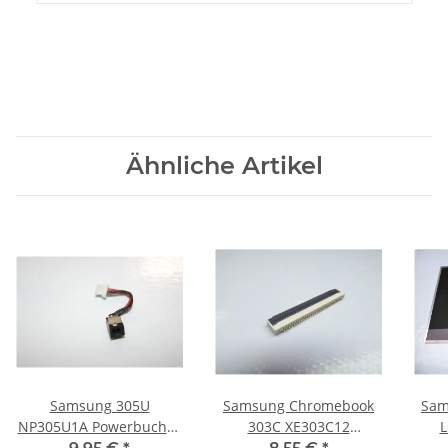
Ähnliche Artikel
Samsung 305U
Samsung Chromebook
Sam
NP305U1A Powerbuchse
303C XE303C12
L
Strombuchse mit Kabel
Tastaturanschluss vom