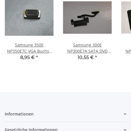
Samsung 350E
Samsung 300E
NP350E7C VGA Buchse
NP300E7A SATA DVD
NP
Port vom Mainboard
Laufwerk Adapter
Sp
8,95 €
*
10,55 €
*
#3445
Connector #3414
mem
Informationen
Gesetzliche Informationen