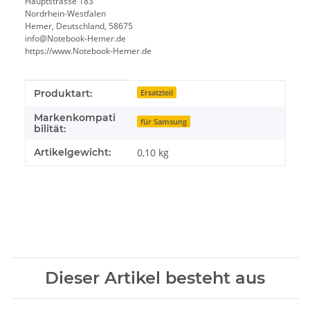
Hauptstrasse 183
Nordrhein-Westfalen
Hemer, Deutschland, 58675
info@Notebook-Hemer.de
https://www.Notebook-Hemer.de
Produkteigenschaft
Wert
Produktart:
Ersatzteil
Markenkompati
für Samsung
bilität:
Artikelgewicht:
0,10
kg
Dieser Artikel besteht aus