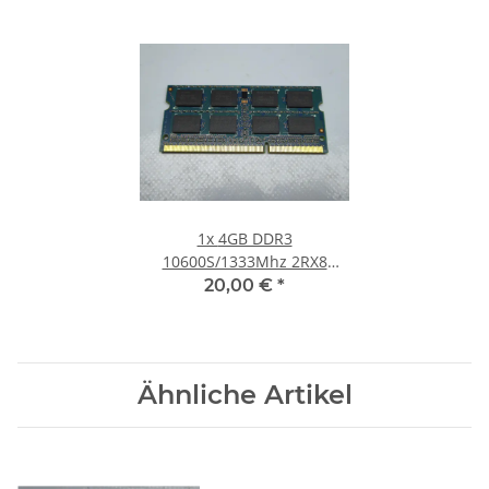
1x
4GB DDR3
10600S/1333Mhz 2RX8
Notebook SO-DIMM RAM
20,00 €
*
Modul PC3 Laptop Speicher
#30
Ähnliche Artikel