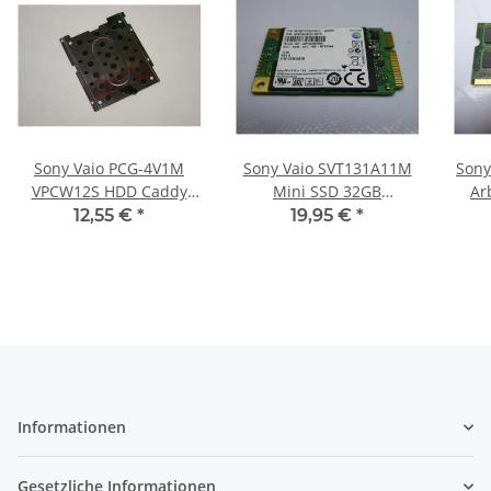
Sony Vaio PCG-4V1M
Sony Vaio SVT131A11M
Sony
VPCW12S HDD Caddy
Mini SSD 32GB
Ar
Festplatten Rahmen
Festplatte HDD
R
12,55 €
*
19,95 €
*
#2692
CXM1201Q #3678
Informationen
Gesetzliche Informationen