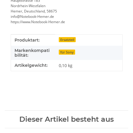
Hauptstrasse 183
Nordrhein-Westfalen
Hemer, Deutschland, 58675
info@Notebook-Hemer.de
https://www.Notebook-Hemer.de
Produkteigenschaft
Wert
Produktart:
Ersatzteil
Markenkompati
für Sony
bilität:
Artikelgewicht:
0,10
kg
Dieser Artikel besteht aus