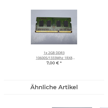
1x
2GB DDR3
10600S/1333Mhz 1RX8
Notebook SO-DIMM RAM
7,00 €
*
Modul PC3 Laptop Speicher
Ähnliche Artikel