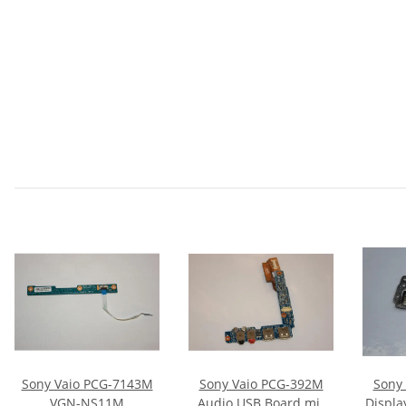
Sony Vaio PCG-7143M
Sony Vaio PCG-392M
Sony
VGN-NS11M
Audio USB Board mit
Displa