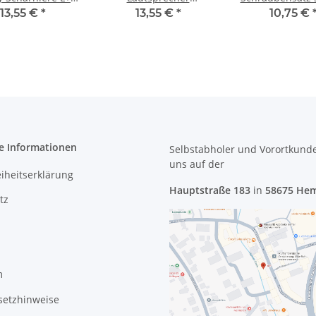
#2971_01
Soundspeaker #2977
Set #409
13,55 €
*
13,55 €
*
10,75 €
e Informationen
Selbstabholer und Vorortkund
uns
auf der
eiheitserklärung
Hauptstraße 183
in
58675 He
tz
m
setzhinweise