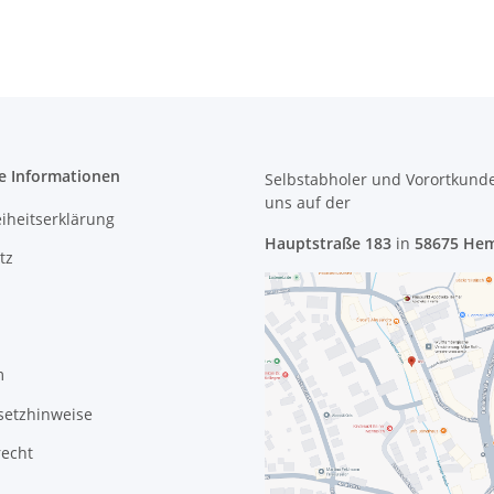
e Informationen
Selbstabholer und Vorortkund
uns
auf der
eiheitserklärung
Hauptstraße 183
in
58675 He
tz
m
setzhinweise
recht