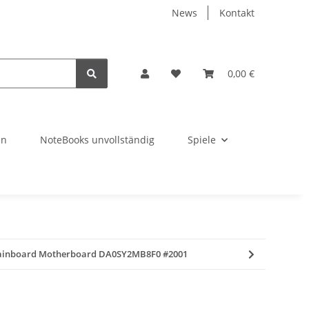
News
Kontakt
0,00 €
en
NoteBooks unvollständig
Spiele
Mainboard Motherboard DA0SY2MB8F0 #2001