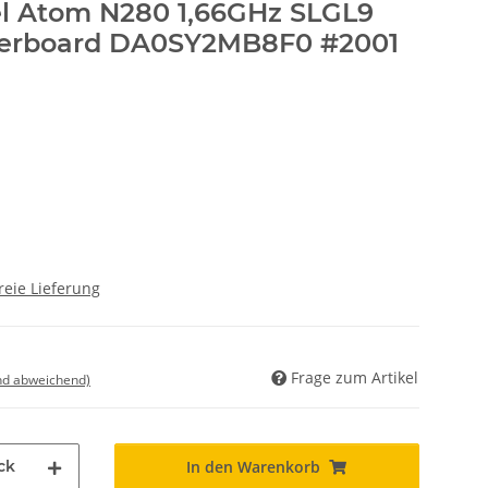
l Atom N280 1,66GHz SLGL9
erboard DA0SY2MB8F0 #2001
reie Lieferung
Frage zum Artikel
nd abweichend)
ck
In den Warenkorb