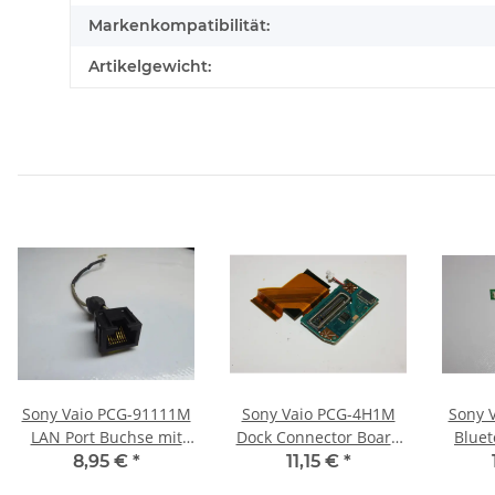
Markenkompatibilität:
Artikelgewicht:
Sony Vaio PCG-91111M
Sony Vaio PCG-4H1M
Sony 
LAN Port Buchse mit
Dock Connector Board
Bluet
Kabel 356-0201-6583_A
mit Kabel CNX-359
Kab
8,95 €
*
11,15 €
*
#2584
#2604