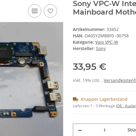
Sony VPC-W Inte
Mainboard Moth
Artikelnummer:
33452
HAN:
DA0SY2MB8F0 -90758
Kategorie:
Vaio VPC-W
Hersteller:
Sony
33,95 €
inkl. 19% USt. ,
Versandkostenf
Knapper Lagerbestand
Lieferzeit:
1 - 3 Werktage
(DE - Ausla
Stü