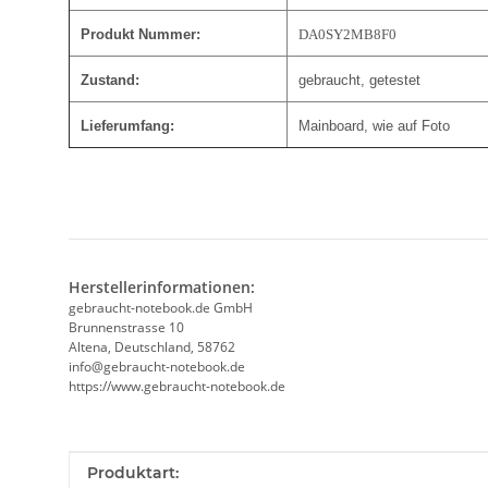
Produkt Nummer:
DA0SY2MB8F0
Zustand:
gebraucht, getestet
Lieferumfang:
Mainboard, wie auf Foto
Herstellerinformationen:
gebraucht-notebook.de GmbH
Brunnenstrasse 10
Altena, Deutschland, 58762
info@gebraucht-notebook.de
https://www.gebraucht-notebook.de
Produkteigenschaft
Wert
Produktart: