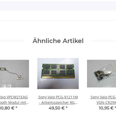
Ähnliche Artikel
Vaio VPCW21EAG
Sony Vaio PCG-91211M
Sony Vaio PCG
ooth Modul mit
- Arbeitsspeicher 8GB
VGN-CR29
el T77H114.31
RAM Memory DDR3
Schraubensatz 
10,80 €
*
49,50 €
*
10,95 €
#3077
Set #343