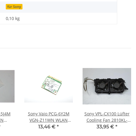
für Sony
0,10
kg
-5J4M
Sony Vaio PCG-6Y2M
Sony VPL-CX100 Lüfter
XN
VGN-Z11WN WLAN
Cooling Fan 2810KL-
Screws
Karte 512AN_HMW
S4W-B39 #3828
*
13,46 €
*
33,95 €
*
3
#2453