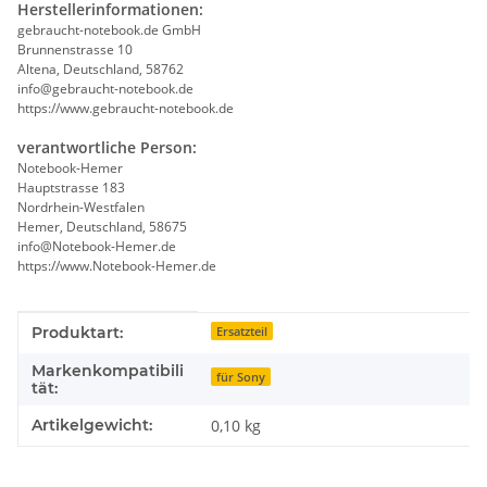
Herstellerinformationen:
gebraucht-notebook.de GmbH
Brunnenstrasse 10
Altena, Deutschland, 58762
info@gebraucht-notebook.de
https://www.gebraucht-notebook.de
verantwortliche Person:
Notebook-Hemer
Hauptstrasse 183
Nordrhein-Westfalen
Hemer, Deutschland, 58675
info@Notebook-Hemer.de
https://www.Notebook-Hemer.de
Produkteigenschaft
Wert
Produktart:
Ersatzteil
Markenkompatibili
für Sony
tät:
Artikelgewicht:
0,10
kg