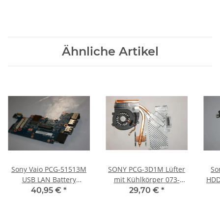
Ähnliche Artikel
Sony Vaio PCG-51513M
SONY PCG-3D1M Lüfter
So
USB LAN Battery
mit Kühlkörper 073-
HDD
Connector Board #3434
0001-6153-A #2749
40,95 €
*
29,70 €
*