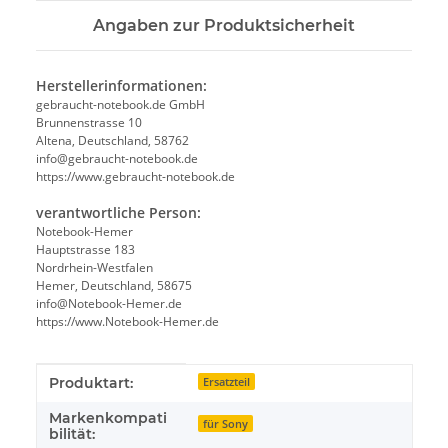
Angaben zur Produktsicherheit
Herstellerinformationen:
gebraucht-notebook.de GmbH
Brunnenstrasse 10
Altena, Deutschland, 58762
info@gebraucht-notebook.de
https://www.gebraucht-notebook.de
verantwortliche Person:
Notebook-Hemer
Hauptstrasse 183
Nordrhein-Westfalen
Hemer, Deutschland, 58675
info@Notebook-Hemer.de
https://www.Notebook-Hemer.de
Produkteigenschaft
Wert
Produktart:
Ersatzteil
Markenkompati
für Sony
bilität: