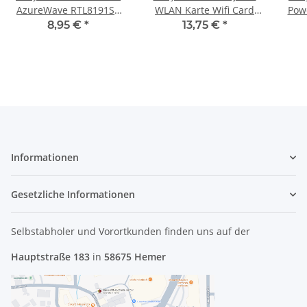
AzureWave RTL8191SE
WLAN Karte Wifi Card
Pow
Wifi WLAN Karte
2230BNHMW #4098
Kab
8,95 €
*
13,75 €
*
T77H126.00 #2584
Informationen
Gesetzliche Informationen
Selbstabholer und Vorortkunden finden uns
auf der
Hauptstraße 183
in
58675 Hemer