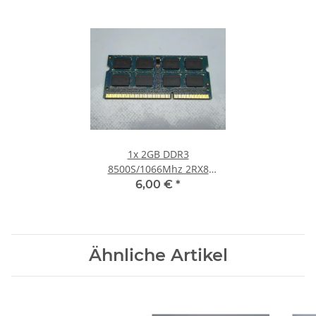
1x
2GB DDR3
8500S/1066Mhz 2RX8
Notebook SO-DIMM RAM
6,00 €
*
Modul PC3 Laptop Speicher
Ähnliche Artikel