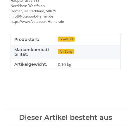
Hauptstrasse 183
Nordrhein-Westfalen
Hemer, Deutschland, 58675
info@Notebook-Hemer.de
https://www.Notebook-Hemer.de
Produkteigenschaft
Wert
Produktart:
Ersatzteil
Markenkompati
für Sony
bilität:
Artikelgewicht:
0,10
kg
Dieser Artikel besteht aus