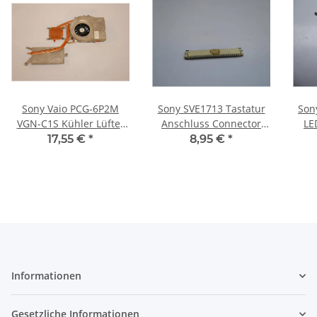
Sony Vaio PCG-6P2M
Sony SVE1713 Tastatur
Son
VGN-C1S Kühler Lüfter
Anschluss Connector
LE
20061109DH #2978
(Mainboard) #3700
AWX-
17,55 €
*
8,95 €
*
Informationen
Gesetzliche Informationen