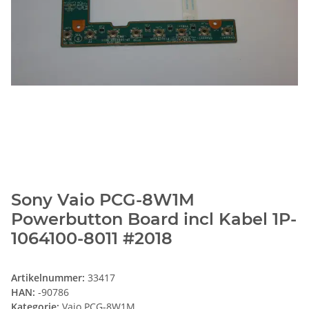
Sony Vaio PCG-8W1M
Powerbutton Board incl Kabel 1P-
1064100-8011 #2018
Artikelnummer:
33417
HAN:
-90786
Kategorie:
Vaio PCG-8W1M