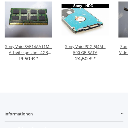
Sony Vaio SVE14AA11M -
Sony Vaio PCG-5J4M -
Son
Arbeitsspeicher 4GB
500 GB SATA
Vide
RAM Memory DDR3
HDD/Festplatte
19,50 €
*
24,50 €
*
Informationen