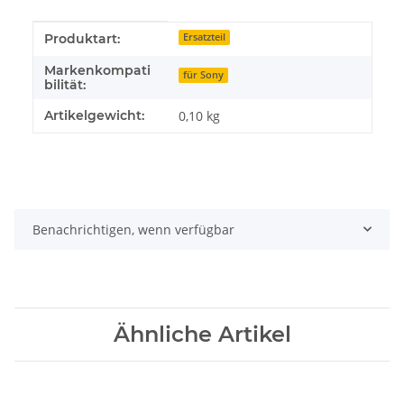
Produkteigenschaft
Wert
Produktart:
Ersatzteil
Markenkompati
für Sony
bilität:
Artikelgewicht:
0,10
kg
Benachrichtigen, wenn verfügbar
Ähnliche Artikel