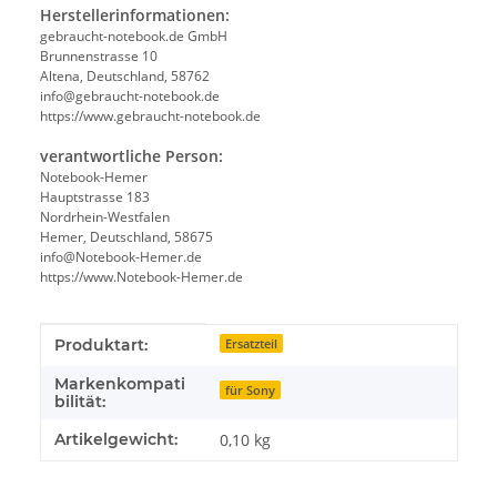
Herstellerinformationen:
gebraucht-notebook.de GmbH
Brunnenstrasse 10
Altena, Deutschland, 58762
info@gebraucht-notebook.de
https://www.gebraucht-notebook.de
verantwortliche Person:
Notebook-Hemer
Hauptstrasse 183
Nordrhein-Westfalen
Hemer, Deutschland, 58675
info@Notebook-Hemer.de
https://www.Notebook-Hemer.de
Produkteigenschaft
Wert
Produktart:
Ersatzteil
Markenkompati
für Sony
bilität:
Artikelgewicht:
0,10
kg