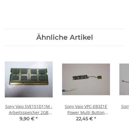
Ähnliche Artikel
Sony Vaio SVE151D11M -
Sony Vaio VPC-EB3Z1E
Son
Arbeitsspeicher 2GB
Power Multi Button
RAM Memory DDR3
Board incl Kabel 1P-
Pow
9,90 €
*
22,45 €
*
1106503-8011#2412_01
Kab