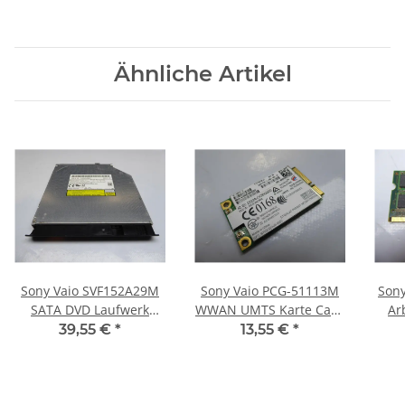
Ähnliche Artikel
Sony Vaio SVF152A29M
Sony Vaio PCG-51113M
Sony
SATA DVD Laufwerk
WWAN UMTS Karte Card
Ar
9,5mm Ultra Slim UJ8E2
Gobi2000 #3971
R
39,55 €
*
13,55 €
*
#3955