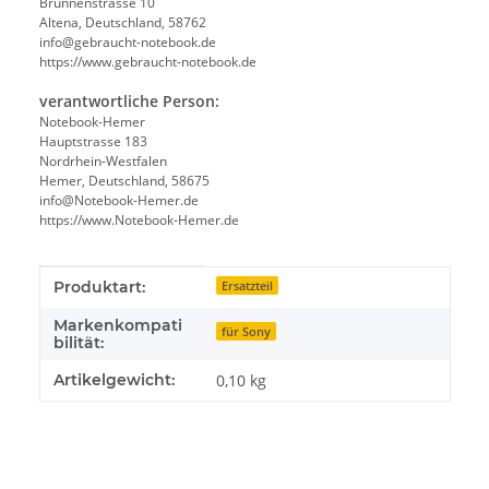
Brunnenstrasse 10
Altena, Deutschland, 58762
info@gebraucht-notebook.de
https://www.gebraucht-notebook.de
verantwortliche Person:
Notebook-Hemer
Hauptstrasse 183
Nordrhein-Westfalen
Hemer, Deutschland, 58675
info@Notebook-Hemer.de
https://www.Notebook-Hemer.de
Produkteigenschaft
Wert
Produktart:
Ersatzteil
Markenkompati
für Sony
bilität:
Artikelgewicht:
0,10
kg