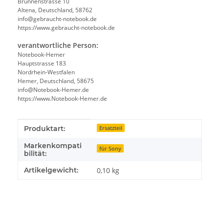
Brunnenstrasse 10
Altena, Deutschland, 58762
info@gebraucht-notebook.de
https://www.gebraucht-notebook.de
verantwortliche Person:
Notebook-Hemer
Hauptstrasse 183
Nordrhein-Westfalen
Hemer, Deutschland, 58675
info@Notebook-Hemer.de
https://www.Notebook-Hemer.de
Produkteigenschaft
Wert
Produktart:
Ersatzteil
Markenkompati
für Sony
bilität:
Artikelgewicht:
0,10
kg