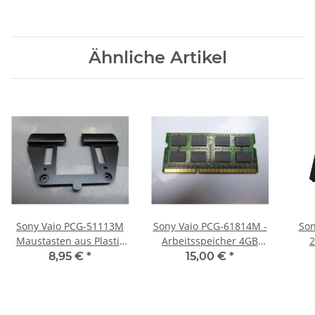
Ähnliche Artikel
Sony Vaio PCG-51113M
Sony Vaio PCG-61814M -
Son
Maustasten aus Plastik
Arbeitsspeicher 4GB
2
#3971
RAM Memory DDR3
8,95 €
*
15,00 €
*