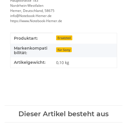
Hauptstrasse 183
Nordrhein-Westfalen
Hemer, Deutschland, 58675
info@Notebook-Hemer.de
https://www.Notebook-Hemer.de
Produkteigenschaft
Wert
Produktart:
Ersatzteil
Markenkompati
für Sony
bilität:
Artikelgewicht:
0,10
kg
Dieser Artikel besteht aus