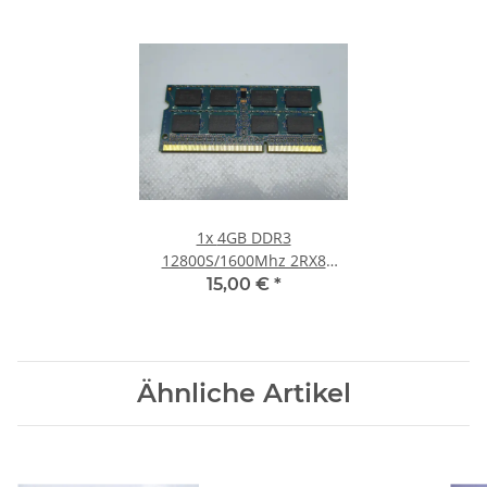
1x
4GB DDR3
12800S/1600Mhz 2RX8
Notebook SO-DIMM RAM
15,00 €
*
Modul PC3 Laptop Speicher
#30
Ähnliche Artikel