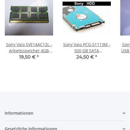
Sony Vaio SVE14AC12L -
Sony Vaio PCG-51113M -
Son
Arbeitsspeicher 4GB
500 GB SATA
USB
RAM Memory DDR3
HDD/Festplatte
19,50 €
*
24,50 €
*
Informationen
Gesetzliche Informationen