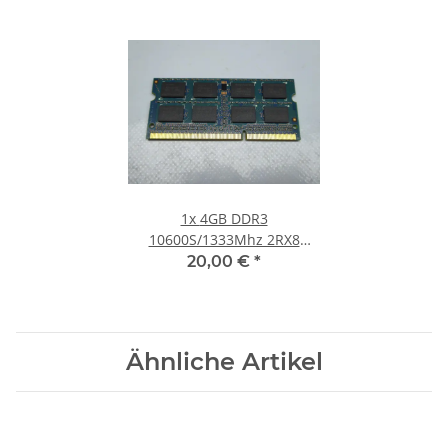
1x
4GB DDR3
10600S/1333Mhz 2RX8
Notebook SO-DIMM RAM
20,00 €
*
Modul PC3 Laptop Speicher
#30
Ähnliche Artikel