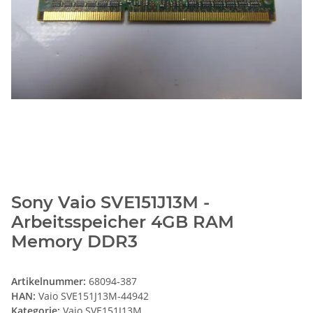
Sony Vaio SVE151J13M -
Arbeitsspeicher 4GB RAM
Memory DDR3
Artikelnummer:
68094-387
HAN:
Vaio SVE151J13M-44942
Kategorie:
Vaio SVE151J13M