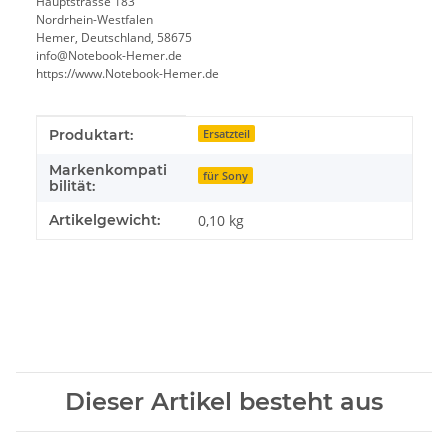
Hauptstrasse 183
Nordrhein-Westfalen
Hemer, Deutschland, 58675
info@Notebook-Hemer.de
https://www.Notebook-Hemer.de
Produkteigenschaft
Wert
Produktart:
Ersatzteil
Markenkompati
für Sony
bilität:
Artikelgewicht:
0,10
kg
Dieser Artikel besteht aus