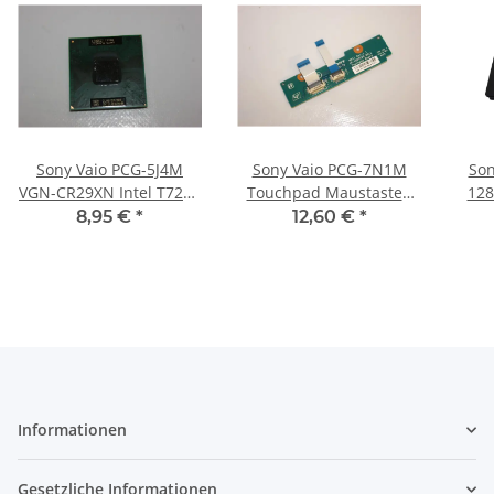
Sony Vaio PCG-5J4M
Sony Vaio PCG-7N1M
Son
VGN-CR29XN Intel T7250
Touchpad Maustasten
128
CPU (2,00GHz/2M/800)
Board mit Kabel 1P-
8,95 €
*
12,60 €
*
SLA49 #3433
1063100-8011 #3004
Informationen
Gesetzliche Informationen