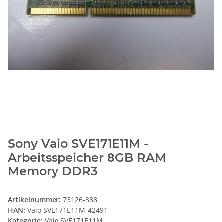
Sony Vaio SVE171E11M -
Arbeitsspeicher 8GB RAM
Memory DDR3
Artikelnummer:
73126-388
HAN:
Vaio SVE171E11M-42491
Kategorie:
Vaio SVE171E11M