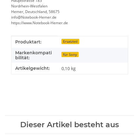
Hauptstrasse 183
Nordrhein-Westfalen
Hemer, Deutschland, 58675
info@Notebook-Hemer.de
https://www.Notebook-Hemer.de
Produkteigenschaft
Wert
Produktart:
Ersatzteil
Markenkompati
für Sony
bilität:
Artikelgewicht:
0,10
kg
Dieser Artikel besteht aus