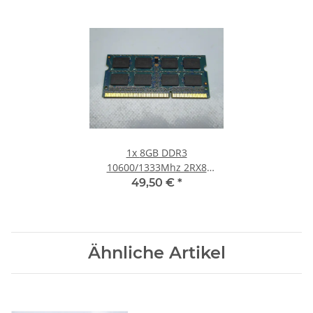
1x
8GB DDR3
10600/1333Mhz 2RX8
Notebook SO-DIMM RAM
49,50 €
*
Modul PC3 1.5V Laptop
Speicher
Ähnliche Artikel