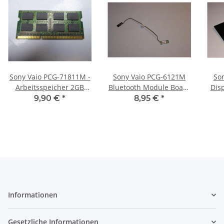
Sony Vaio PCG-71811M -
Sony Vaio PCG-6121M
So
Arbeitsspeicher 2GB
Bluetooth Module Board
Dis
RAM Memory DDR3
& Cable T77H114.32
012
9,90 €
*
8,95 €
*
#3188
Informationen
Gesetzliche Informationen