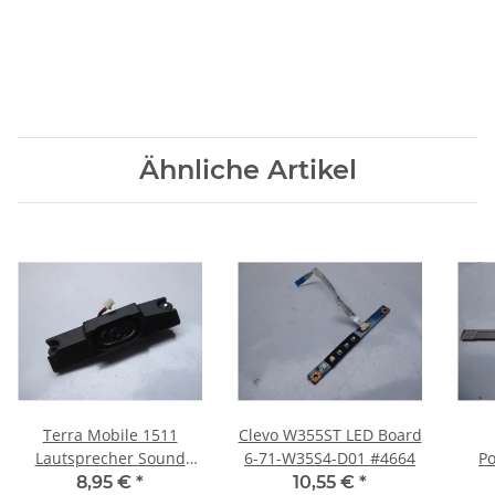
Ähnliche Artikel
Terra Mobile 1511
Clevo W355ST LED Board
Lautsprecher Sound
6-71-W35S4-D01 #4664
Po
Speaker L #4663
Bez
8,95 €
*
10,55 €
*