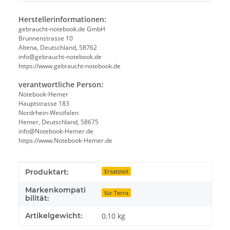
Herstellerinformationen:
gebraucht-notebook.de GmbH
Brunnenstrasse 10
Altena, Deutschland, 58762
info@gebraucht-notebook.de
https://www.gebraucht-notebook.de
verantwortliche Person:
Notebook-Hemer
Hauptstrasse 183
Nordrhein-Westfalen
Hemer, Deutschland, 58675
info@Notebook-Hemer.de
https://www.Notebook-Hemer.de
Produkteigenschaft
Wert
Produktart:
Ersatzteil
Markenkompati
für Terra
bilität:
Artikelgewicht:
0,10
kg