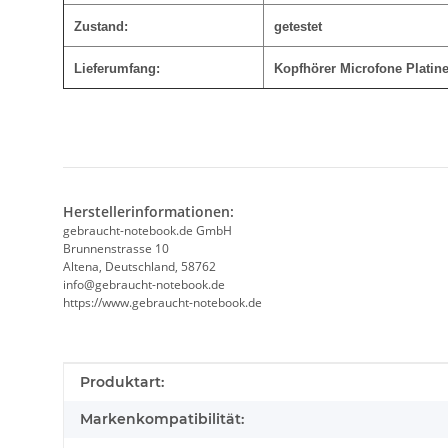
Zustand:
getestet
Lieferumfang:
Kopfhörer Microfone Platin
Herstellerinformationen:
gebraucht-notebook.de GmbH
Brunnenstrasse 10
Altena, Deutschland, 58762
info@gebraucht-notebook.de
https://www.gebraucht-notebook.de
Produkteigenschaft
Wert
Produktart:
Markenkompatibilität: