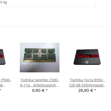
10
kg
e P500-
Toshiba Satellite C50D-
Toshiba Tecra R950 -
GB
A-11G - Arbeitsspeicher
128 GB SSD/Festplatte
 SATA
2GB RAM Memory
SATA
*
9,90 €
*
29,90 €
*
DDR3