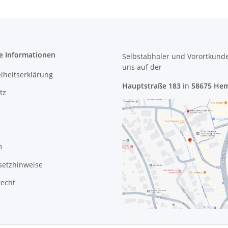
e Informationen
Selbstabholer und Vorortkund
uns
auf der
eiheitserklärung
Hauptstraße 183
in
58675 He
tz
m
setzhinweise
recht