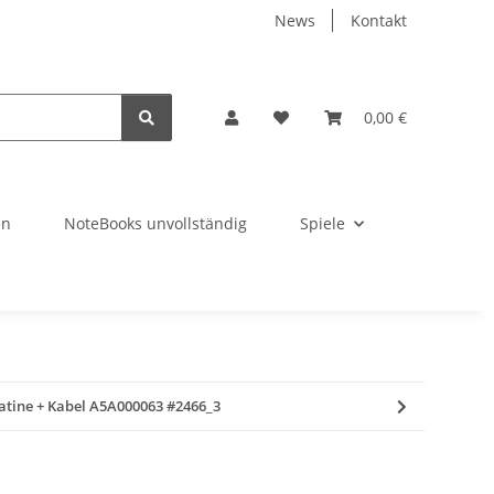
News
Kontakt
0,00 €
en
NoteBooks unvollständig
Spiele
atine + Kabel A5A000063 #2466_3