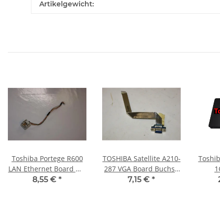
Artikelgewicht:
Toshiba Portege R600
TOSHIBA Satellite A210-
Toshib
LAN Ethernet Board mit
287 VGA Board Buchse
1
Kabel #2158
mit Kabel LS-3483P
SSD/
8,55 €
*
7,15 €
*
#2439