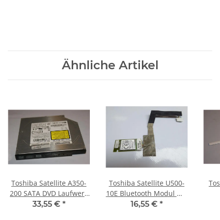
Ähnliche Artikel
Toshiba Satellite A350-
Toshiba Satellite U500-
Tos
200 SATA DVD Laufwerk
10E Bluetooth Modul mit
12,7mm DVR-TD08TBM
Kabel H000017790
A
33,55 €
*
16,55 €
*
#3469
#2324