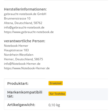
Herstellerinformationen:
gebraucht-notebook.de GmbH
Brunnenstrasse 10
Altena, Deutschland, 58762
info@gebraucht-notebook.de
https://www.gebraucht-notebook.de
verantwortliche Person:
Notebook-Hemer
Hauptstrasse 183
Nordrhein-Westfalen
Hemer, Deutschland, 58675
info@Notebook-Hemer.de
https://www.Notebook-Hemer.de
Produkteigenschaft
Wert
Produktart:
Ersatzteil
Markenkompatibili
für Toshiba
tät:
Artikelgewicht:
0,10
kg