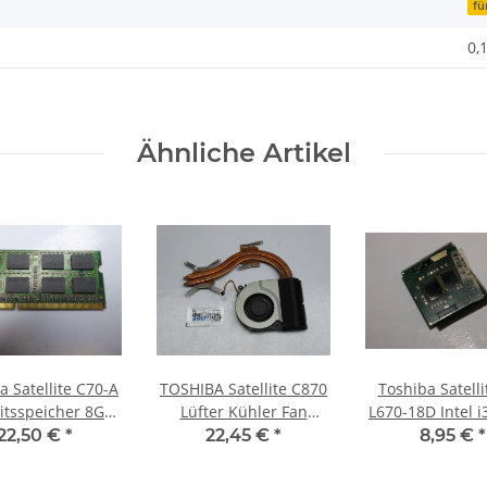
fü
0,
Ähnliche Artikel
a Satellite C70-A
TOSHIBA Satellite C870
Toshiba Satelli
eitsspeicher 8GB
Lüfter Kühler Fan
L670-18D Intel 
 Memory DDR3
Cooler H000037360
CPU mit 2,26GH
22,50 €
*
22,45 €
*
8,95 €
*
#3308
#3045