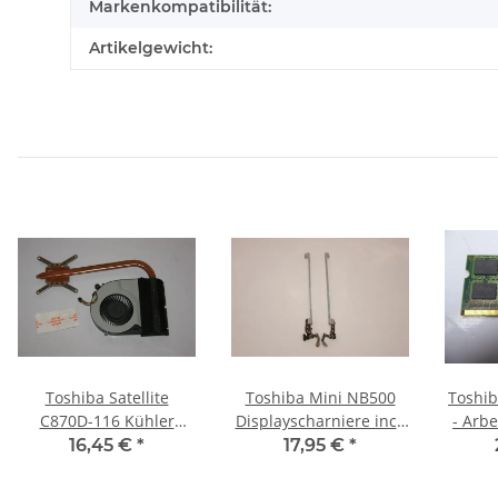
Markenkompatibilität:
Artikelgewicht:
Toshiba Satellite
Toshiba Mini NB500
Toshib
C870D-116 Kühler
Displayscharniere incl.
- Arb
Lüfter +
Leisten L+R
RAM
16,45 €
*
17,95 €
*
Wärmeleitpaste 13N0-
AM0H1000100 #2281
ZWA0F02 #3291