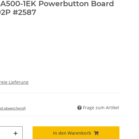
te A500-1EK Powerbutton Board
92P #2587
reie Lieferung
Frage zum Artikel
nd abweichend)
In den Warenkorb