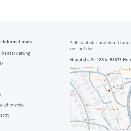
e Informationen
Selbstabholer und Vorortkund
uns
auf der
eiheitserklärung
Hauptstraße 183
in
58675 He
tz
m
setzhinweise
recht