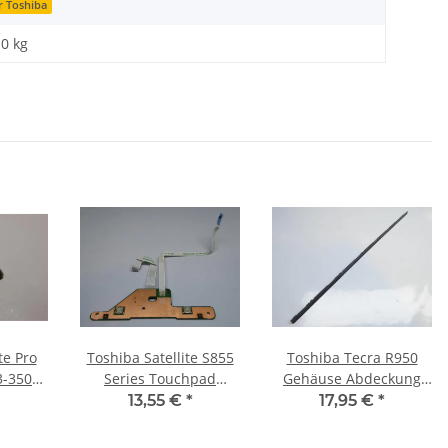
r Toshiba
10
kg
te Pro
Toshiba Satellite S855
Toshiba Tecra R950
i3-350M
Series Touchpad
Gehäuse Abdeckung
z SLBU5
Maustasten Board
Blende Tastatur #4092
13,55 €
*
17,95 €
*
V000270780 #3697