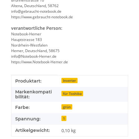
Brunnenstrasse 10
Altena, Deutschland, 58762
info@gebraucht-notebook.de
https://www.gebraucht-notebook.de
verantwortliche Person:
Notebook-Hemer
Hauptstrasse 183
Nordrhein-Westfalen
Hemer, Deutschland, 58675
info@Notebook-Hemer.de
https://www.Notebook-Hemer.de
Produkteigenschaft
Wert
Produktart:
Inverter
Markenkompati
für Toshiba
bilität:
Farbe:
grün
Spannung:
1
Artikelgewicht:
0,10
kg