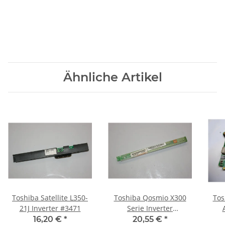
Ähnliche Artikel
Toshiba Satellite L350-
Toshiba Qosmio X300
Tos
21J Inverter #3471
Serie Inverter
A1
PK070006T20 #3449
V000
16,20 €
*
20,55 €
*