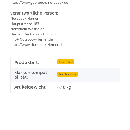
https://www.gebraucht-notebook.de
verantwortliche Person:
Notebook-Hemer
Hauptstrasse 183
Nordrhein-Westfalen
Hemer, Deutschland, 58675
info@Notebook-Hemer.de
https://www.Notebook-Hemer.de
Produkteigenschaft
Wert
Produktart:
Ersatzteil
Markenkompati
für Toshiba
bilität:
Artikelgewicht:
0,10
kg