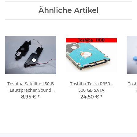
Ähnliche Artikel
Toshiba Satellite L50-B
Toshiba Tecra R950 -
Tosh
Lautsprecher Sound
500 GB SATA
Speaker 3LBLISA0I20
HDD/Festplatte
Fes
8,95 €
*
24,50 €
*
#4216