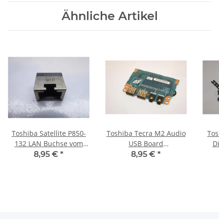
Ähnliche Artikel
Toshiba Satellite P850-
Toshiba Tecra M2 Audio
Tos
132 LAN Buchse vom
USB Board
D
Mainboard #4279
A5A001009010 #2890_06
8,95 €
*
8,95 €
*