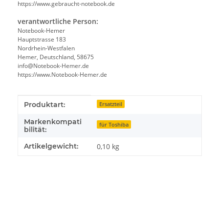
https://www.gebraucht-notebook.de
verantwortliche Person:
Notebook-Hemer
Hauptstrasse 183
Nordrhein-Westfalen
Hemer, Deutschland, 58675
info@Notebook-Hemer.de
https://www.Notebook-Hemer.de
Produkteigenschaft
Wert
Produktart:
Ersatzteil
Markenkompati
für Toshiba
bilität:
Artikelgewicht:
0,10
kg