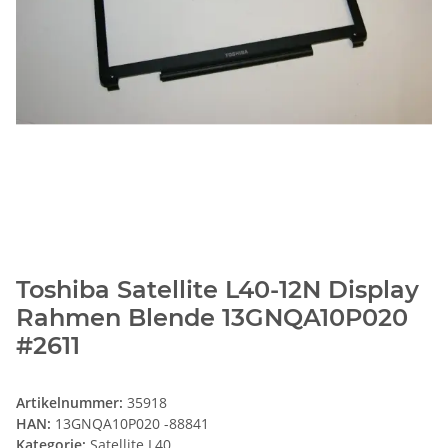
Toshiba Satellite L40-12N Display
Rahmen Blende 13GNQA10P020
#2611
Artikelnummer:
35918
HAN:
13GNQA10P020 -88841
Kategorie:
Satellite L40