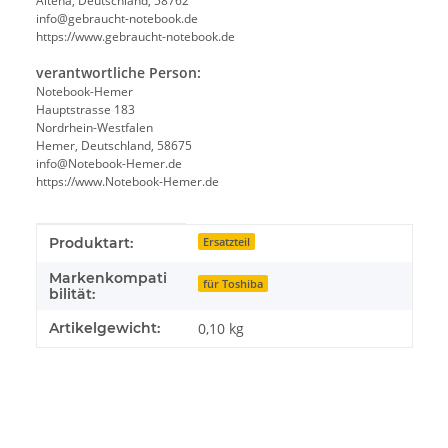
Altena, Deutschland, 58762
info@gebraucht-notebook.de
https://www.gebraucht-notebook.de
verantwortliche Person:
Notebook-Hemer
Hauptstrasse 183
Nordrhein-Westfalen
Hemer, Deutschland, 58675
info@Notebook-Hemer.de
https://www.Notebook-Hemer.de
Produkteigenschaft
Wert
Produktart:
Ersatzteil
Markenkompati
für Toshiba
bilität:
Artikelgewicht:
0,10
kg