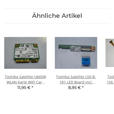
Ähnliche Artikel
Toshiba Satellite U845W
Toshiba Satellite L50-B-
Tosh
WLAN Karte WIFI Card
1R1 LED Board incl.
156
2230BNHMW #3769
Kabel cable
Kabe
11,95 €
*
8,95 €
*
3NBLILB0000 #4705