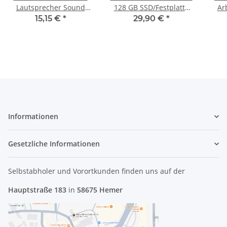
Lautsprecher Sound
128 GB SSD/Festplatte
Ar
Speaker PK23000BJ00
SATA
R
15,15 €
*
29,90 €
*
#3032
Informationen
Gesetzliche Informationen
Selbstabholer und Vorortkunden finden uns
auf der
Hauptstraße 183
in
58675 Hemer