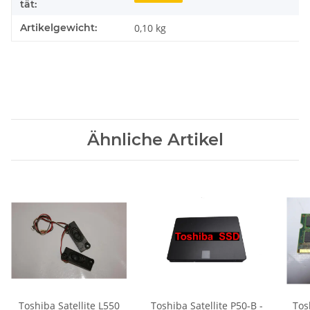
tät:
Artikelgewicht:
0,10
kg
Ähnliche Artikel
Toshiba Satellite L550
Toshiba Satellite P50-B -
Tos