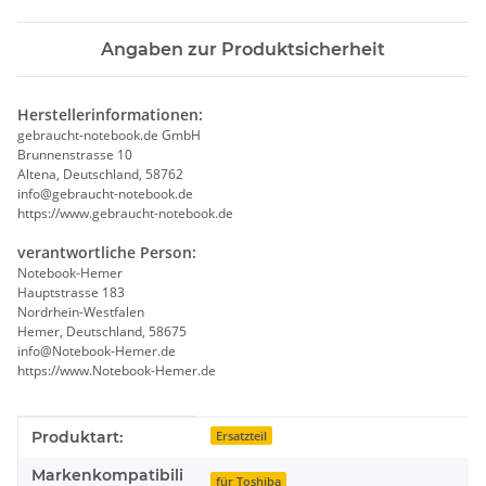
Angaben zur Produktsicherheit
Herstellerinformationen:
gebraucht-notebook.de GmbH
Brunnenstrasse 10
Altena, Deutschland, 58762
info@gebraucht-notebook.de
https://www.gebraucht-notebook.de
verantwortliche Person:
Notebook-Hemer
Hauptstrasse 183
Nordrhein-Westfalen
Hemer, Deutschland, 58675
info@Notebook-Hemer.de
https://www.Notebook-Hemer.de
Produkteigenschaft
Wert
Produktart:
Ersatzteil
Markenkompatibili
für Toshiba